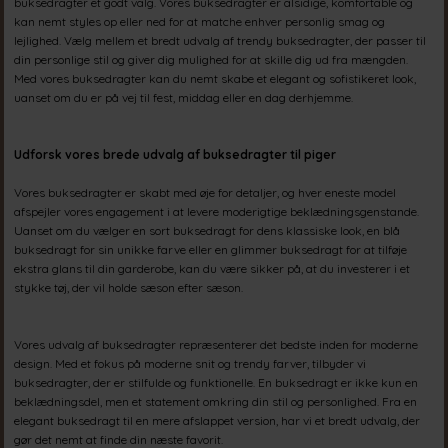
buksedragter et godt valg. Vores buksedragter er alsidige, komfortable og
kan nemt styles op eller ned for at matche enhver personlig smag og
lejlighed. Vælg mellem et bredt udvalg af trendy buksedragter, der passer til
din personlige stil og giver dig mulighed for at skille dig ud fra mængden.
Med vores buksedragter kan du nemt skabe et elegant og sofistikeret look,
uanset om du er på vej til fest, middag eller en dag derhjemme.
Udforsk vores brede udvalg af buksedragter til piger
Vores buksedragter er skabt med øje for detaljer, og hver eneste model
afspejler vores engagement i at levere moderigtige beklædningsgenstande.
Uanset om du vælger en sort buksedragt for dens klassiske look, en blå
buksedragt for sin unikke farve eller en glimmer buksedragt for at tilføje
ekstra glans til din garderobe, kan du være sikker på, at du investerer i et
stykke tøj, der vil holde sæson efter sæson.
Vores udvalg af buksedragter repræsenterer det bedste inden for moderne
design. Med et fokus på moderne snit og trendy farver, tilbyder vi
buksedragter, der er stilfulde og funktionelle. En buksedragt er ikke kun en
beklædningsdel, men et statement omkring din stil og personlighed. Fra en
elegant buksedragt til en mere afslappet version, har vi et bredt udvalg, der
gør det nemt at finde din næste favorit.