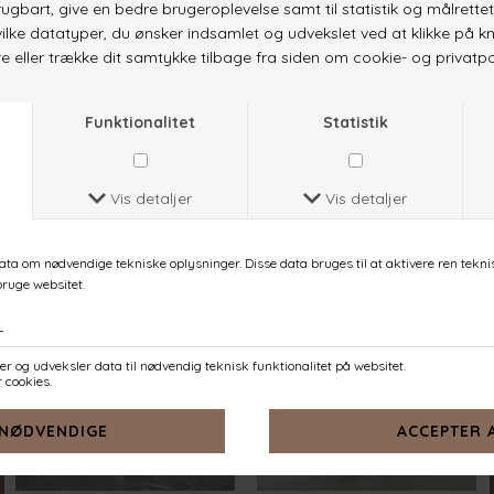
GIRL-JU
GIRL-JU
BLUE INDIGO
D. CHOCOLATE
DKK 399,-
DKK 399,-
-50%