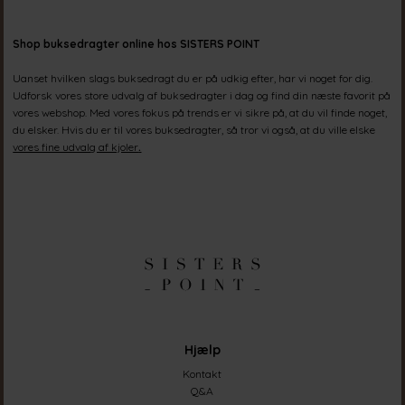
Shop buksedragter online hos SISTERS POINT
Uanset hvilken slags buksedragt du er på udkig efter, har vi noget for dig.
Udforsk vores store udvalg af buksedragter i dag og find din næste favorit på
vores webshop. Med vores fokus på trends er vi sikre på, at du vil finde noget,
du elsker. Hvis du er til vores buksedragter, så tror vi også, at du ville elske
vores fine udvalg af kjoler
.
Hjælp
Kontakt
Q&A