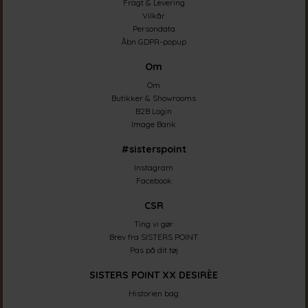
Fragt & Levering
Vilkår
Persondata
Åbn GDPR-popup
Om
Om
Butikker & Showrooms
B2B Login
Image Bank
#sisterspoint
Instagram
Facebook
CSR
Ting vi gør
Brev fra SISTERS POINT
Pas på dit tøj
SISTERS POINT XX DESIRÈE
Historien bag