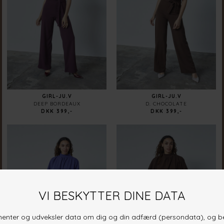
GIRL-JU.V
GIRL-JU.V
DEEP BORDEAUX
D. CHOCOLATE
DKK 399,-
DKK 399,-