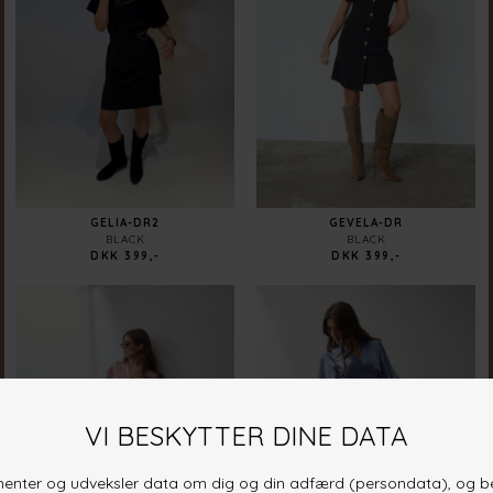
GELIA-DR2
GEVELA-DR
BLACK
BLACK
DKK 399,-
DKK 399,-