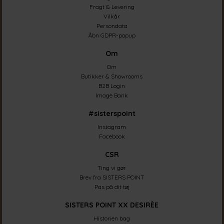
Fragt & Levering
Vilkår
Persondata
Åbn GDPR-popup
Om
Om
Butikker & Showrooms
B2B Login
Image Bank
#sisterspoint
Instagram
Facebook
CSR
Ting vi gør
Brev fra SISTERS POINT
Pas på dit tøj
SISTERS POINT XX DESIRÈE
Historien bag