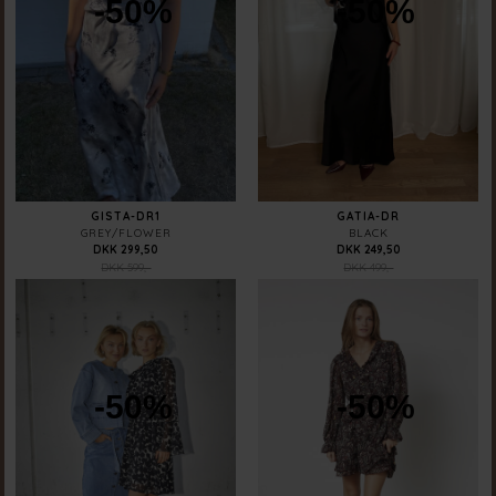
-50%
-50%
GISTA-DR1
GATIA-DR
GREY/FLOWER
BLACK
DKK 299,50
DKK 249,50
DKK 599,-
DKK 499,-
-50%
-50%