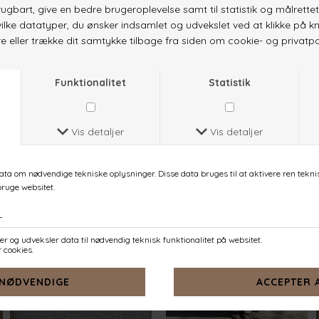
GISELA-DR16
GISELA-DR16
MAUVE
MID BLUE
DKK 599,-
DKK 599,-