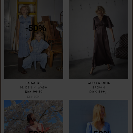
-50%
FAISA-DR
GISELA-DR16
M. DENIM WASH
BROWN
DKK 299,50
DKK 599,-
DKK 599,-