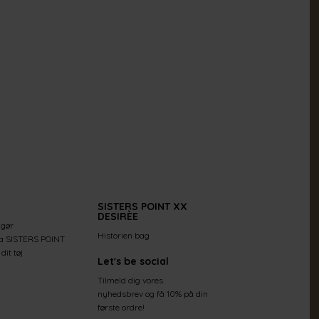
SISTERS POINT XX
DESIRÈE
 gør
Historien bag
ra SISTERS POINT
dit tøj
Let's be social
Tilmeld dig vores
nyhedsbrev og få 10% på din
første ordre!