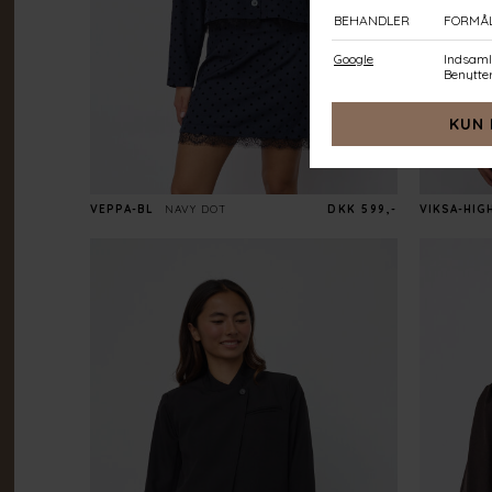
VEPPA-BL
NAVY DOT
DKK 599,-
VIKSA-HIG