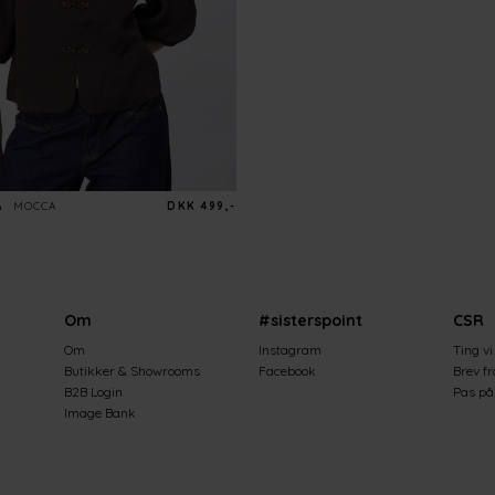
A
MOCCA
DKK 499,-
Om
#sisterspoint
CSR
Om
Instagram
Ting vi
Butikker & Showrooms
Facebook
Brev f
B2B Login
Pas på 
Image Bank