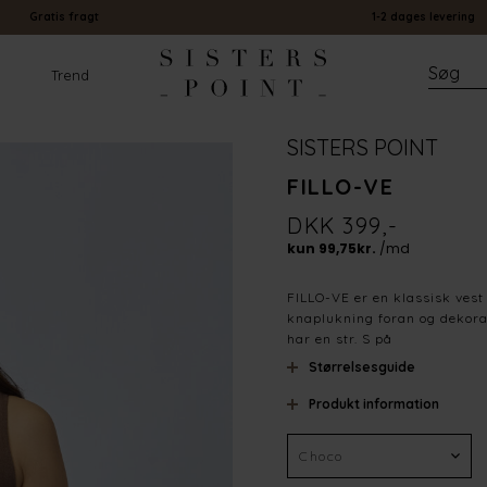
Gratis fragt
1-2 dages levering
Trend
SISTERS POINT
FILLO-VE
DKK 399,-
FILLO-VE er en klassisk ves
knaplukning foran og dekora
har en str. S på
Størrelsesguide
Produkt information
Farve
Materiale