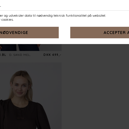
H.BL
D. SAND MEL.
DKK 499,-