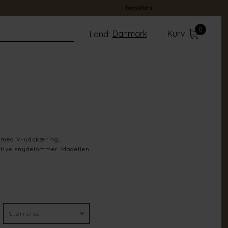
Topsellers
0
Danmark
Kurv
Land:
t med V-udskæring,
tive snydelommer. Modellen
Choco
100% Cotton