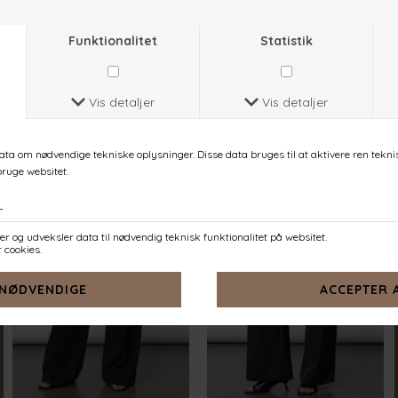
VIKSA-PA1
GARWIN-PA
NAVY DOT
SAND MEL.
DKK 399,-
DKK 499,-