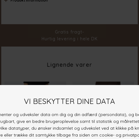
Produkt information
Farve
M. Blue Wash
Materiale
98% Cotton 2% Elastane
Stylenr.
18367-902
Gratis fragt-
Hurtig levering i hele DK
Lignende varer