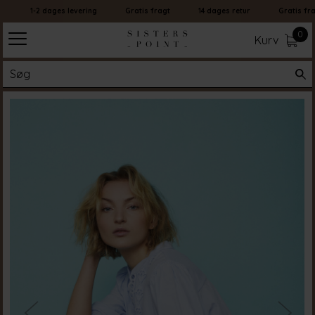
1-2 dages levering
Gratis fragt
14 dages retur
Gratis fragt
0
Kurv