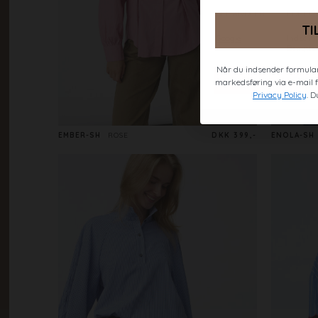
TI
Når du indsender formular
markedsføring via e-mail fr
Privacy Policy
. D
EMBER-SH
ROSE
DKK 399,-
ENOLA-SH