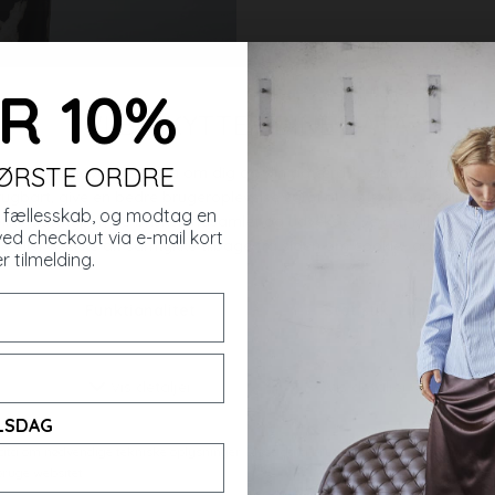
R 10%
rer
FØRSTE ORDRE
es fællesskab, og modtag en
ved checkout via e-mail kort
r tilmelding.
ELSDAG