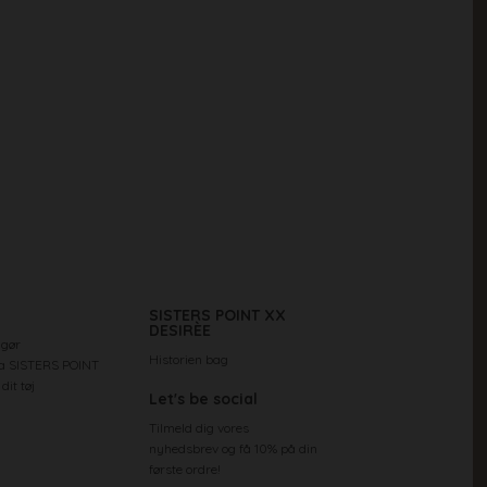
SISTERS POINT XX
DESIRÈE
 gør
Historien bag
ra SISTERS POINT
dit tøj
Let's be social
Tilmeld dig vores
nyhedsbrev og få 10% på din
første ordre!