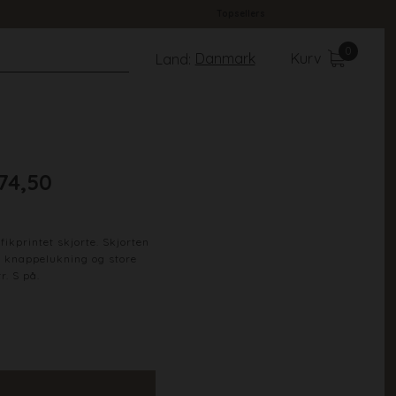
Topsellers
0
Danmark
Kurv
Land:
74,50
ikprintet skjorte. Skjorten
, knappelukning og store
r. S på.
100% Polyester
19052-011