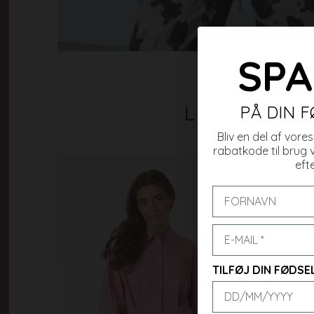
SPA
Lignende va
PÅ DIN 
Bliv en del af vor
rabatkode til brug 
efte
TILFØJ DIN FØDS