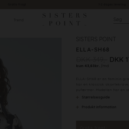
Gratis fragt
1-2 dages levering
Trend
SISTERS POINT
ELLA-SH68
DKK 349,-
DKK 1
ELLA-SH68 er en feminin graf
har en klassisk skjortekrave
pufærmer. Modellen har en st
Størrelsesguide
Produkt information
Materiale
Stylenr.
Gratis fragt-