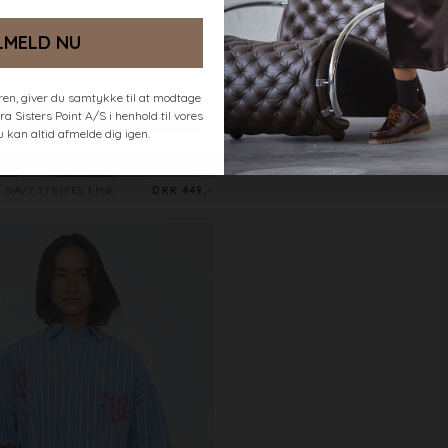
LMELD NU
en, giver du samtykke til at modtage
a Sisters Point A/S i henhold til vores
u kan altid afmelde dig igen.
NAVY STRIPES EMB.
DKK 449,-