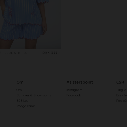
1
BLUE STRIPES
DKK 399,-
Om
#sisterspoint
CSR
Om
Instagram
Ting vi
Butikker & Showrooms
Facebook
Brev f
B2B Login
Pas på 
Image Bank