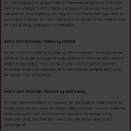
En t-shirt med print er en god måde at tilføje et personligt touch til dit outfit.
Med vores udvalg af t-shirts med forskellige prints og designs kan du nemt
udtrykke din personlighed og stil. Vælg en t-shirt med et fedt slogan eller et
smukt grafisk design. En t-shirt med print er en sjov og trendy måde at spice
dit outfit op på og skille sig ud fra mængden.
Sort t
-shirt til kvinder: Tidløst og stilfuldt
En sort t-shirt til kvinder er en tidløs og stilfuld tilføjelse til enhvergarderobe.
Sort er en farve, der aldrig går af mode, og en sort t-shirt kan nemt styles til
både hverdag og fest. Vores udvalg af sorte t-shirts til damer kommer i
forskellige designs og materialer, så du kan finde den perfekte sort t-shirt,
der passer til din stil og behov.
Hvid T-shirt til kvinder: Klassisk og altid trendy
En hvid t-shirt til kvinder er en klassiker, der aldrig går af mode. Hvid er en
alsidig farve, der kan styles på utallige måder og passer til enhver anledning.
Vores udvalg af hvide t-shirts til damer inkluderer forskellige snit og
materialer, så du kan finde den hvide t-shirt, der passer bedst til din
personlige stil.