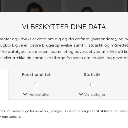
HEDA-LOOSE.SS
HEDA-LOOSE.SS
RASPBERRY
NAVY
DKK 169,-
DKK 169,-