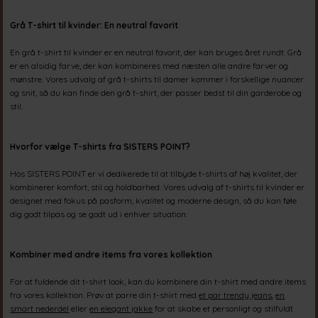
Grå T-shirt til kvinder: En neutral favorit
En grå t-shirt til kvinder er en neutral favorit, der kan bruges året rundt. Grå
er en alsidig farve, der kan kombineres med næsten alle andre farver og
mønstre. Vores udvalg af grå t-shirts til damer kommer i forskellige nuancer
og snit, så du kan finde den grå t-shirt, der passer bedst til din garderobe og
stil.
Hvorfor vælge T-shirts fra SISTERS POINT?
Hos SISTERS POINT er vi dedikerede til at tilbyde t-shirts af høj kvalitet, der
kombinerer komfort, stil og holdbarhed. Vores udvalg af t-shirts til kvinder er
designet med fokus på pasform, kvalitet og moderne design, så du kan føle
dig godt tilpas og se godt ud i enhver situation.
Kombiner med andre items fra vores kollektion
For at fuldende dit t-shirt look, kan du kombinere din t-shirt med andre items
fra vores kollektion. Prøv at parre din t-shirt med
et par trendy jeans
,
en
smart nederdel
eller
en elegant jakke
for at skabe et personligt og stilfuldt