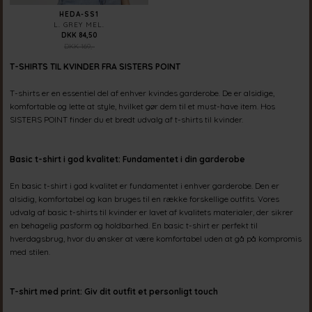
HEDA-SS1
L. GREY MEL.
DKK 84,50
DKK 169,-
T-SHIRTS TIL KVINDER FRA SISTERS POINT
T-shirts er en essentiel del af enhver kvindes garderobe. De er alsidige,
komfortable og lette at style, hvilket gør dem til et must-have item. Hos
SISTERS POINT finder du et bredt udvalg af t-shirts til kvinder.
Basic t-shirt i god kvalitet: Fundamentet i din garderobe
En basic t-shirt i god kvalitet er fundamentet i enhver garderobe. Den er
alsidig, komfortabel og kan bruges til en række forskellige outfits. Vores
udvalg af basic t-shirts til kvinder er lavet af kvalitets materialer, der sikrer
en behagelig pasform og holdbarhed. En basic t-shirt er perfekt til
hverdagsbrug, hvor du ønsker at være komfortabel uden at gå på kompromis
med stilen.
T-shirt med print: Giv dit outfit et personligt touch