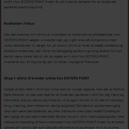
outfit. Hos SISTERS POINT finder du alt hvad du behøver for at skabe det
perfekte lookfra top til tå.
Kvaliteten i Fokus
Når det kommer til t-shirts, er kvaliteten af materialerne altafgørende. Hos
SISTERS POINT vægter vi kvalitet højt, og vi går ikke på kompromis med
vores standarder. Vi sørger for, at vores t-shirts er lavet af bløde, holdbare og
åndbare materialer, der sikrer en behagelig pasform og lang levetid. Du kan
derfor være sikker på, at når du køber en t-shirt fra SISTERS POINT,
investerer du i et stykke tøj, der vil holde i mange år fremover.
Shop t-shirts til kvinder online hos SISTERS POINT
Valget af den rette t-shirt kan virke som en simpel opgave, men der er faktisk
flere faktorer, du bør overveje for at finde den perfekte t-shirt for dig. Først og
fremmest skal du tænke på, hvad du vil bruge t-shirten til. Er det til hverdags
brug, træning, eller måske en særlig lejlighed? Dernæst er pasformenvigtig.
Skal den være tætsiddende, løs, eller måske en oversized model? Endelig er
det vigtigt at overveje materialet. Ønsker du en t-shirt i bomuld,polyester, eller
måske en blanding af flere materialer? Hos SISTERS POINT finder du et bredt
udvalg af t-shirts, der kan opfylde alle dine krav og ønsker.
Hvis du kunne