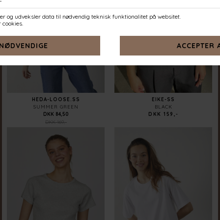
-50%
HEDA-LOOSE.SS
EIKE-SS
SUMMER GREEN
BLACK
DKK 84,50
DKK 159,-
DKK 169,-