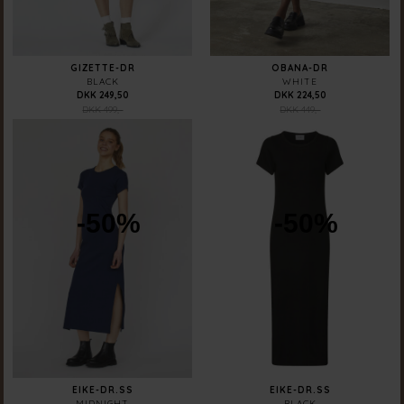
GIZETTE-DR
OBANA-DR
BLACK
WHITE
DKK 249,50
DKK 224,50
DKK 499,-
DKK 449,-
-50%
-50%
EIKE-DR.SS
EIKE-DR.SS
MIDNIGHT
BLACK