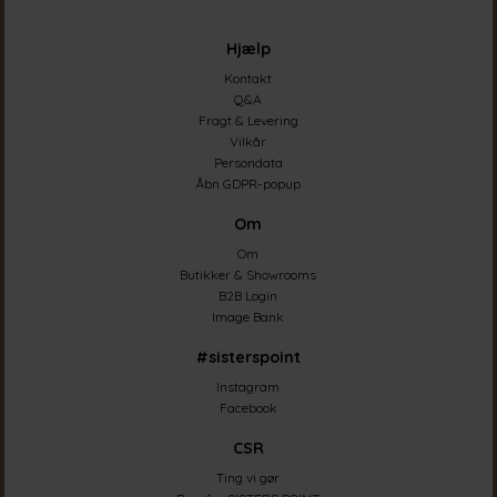
Hjælp
Kontakt
Q&A
Fragt & Levering
Vilkår
Persondata
Åbn GDPR-popup
Om
Om
Butikker & Showrooms
B2B Login
Image Bank
#sisterspoint
Instagram
Facebook
CSR
Ting vi gør