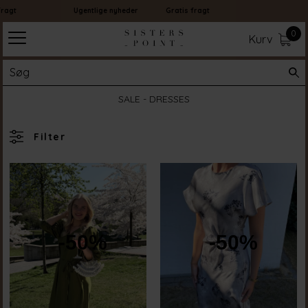
Ugentlige nyheder
Gratis fragt
0
Kurv
SALE - DRESSES
Filter
-50%
-50%