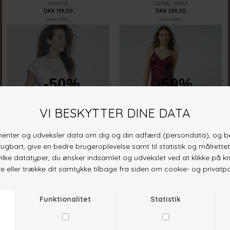
WHITE
CORAL REEF
DKK 199,50
DKK 299,50
DKK 399,-
DKK 599,-
-50%
-50%
VUPA-DR
N.ERO-DR
CREAM
BORDEAUX
DKK 224,50
DKK 249,50
DKK 449,-
DKK 499,-