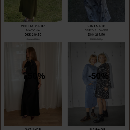
VENTIA-V.DR7
GISTA-DR1
MATCHA
GREY/FLOWER
DKK 249,50
DKK 299,50
DKK 499,-
DKK 599,-
-50%
-50%
GATIA-DR
UMANA-DR