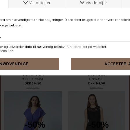
-50%
-50%
OBANA-L.DR
OVEA-DR2
M.BLUE WASH
UNWASH
DKK 274,50
DKK 249,50
DKK 549,-
DKK 499,-
-50%
-50%