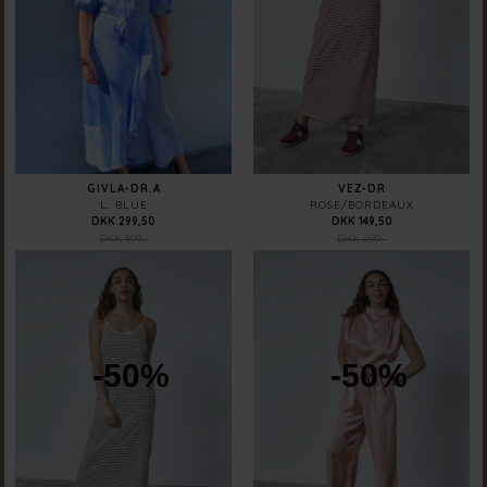
GIVLA-DR.A
VEZ-DR
L. BLUE
ROSE/BORDEAUX
DKK 299,50
DKK 149,50
DKK 599,-
DKK 299,-
-50%
-50%