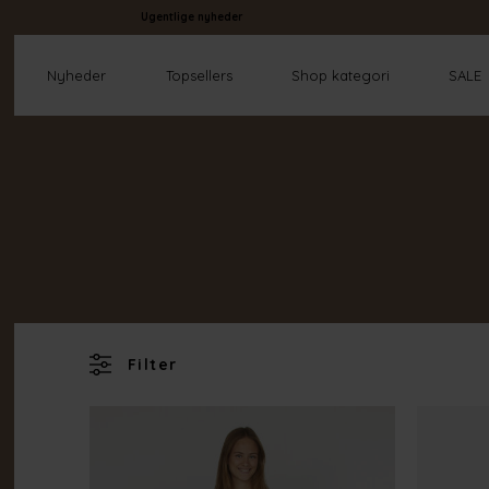
Ugentlige nyheder
Nyheder
Topsellers
Shop kategori
SALE
Filter