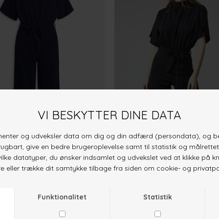
AVY
DKK 399,-
GIRL-JU
BLACK
rstår, at en buksedragt ikke bare er en beklædningsdel, men et udtryk for din person