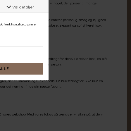
lske at have på til hverdag, har vi noget, der passer til mange
tyles op eller ned for at matche enhver personlig smag og lejlighed.
s buksedragter kan du nemt skabe et elegant og sofistikeret look,
set om du vælger en sort buksedragt for dens klassiske look, en blå
kke tøj, der vil holde sæson efter sæson.
r, der er stilfulde og funktionelle. En buksedragt er ikke kun en
gør det nemt at finde din næste favorit.
å vores webshop. Med vores fokus på trends er vi sikre på, at du vil