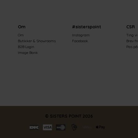
Om
#sisterspoint
CSR
Om
Instagram
Ting vi
Butikker & Showrooms
Facebook
Brev f
B2B Login
Pas på 
Image Bank
© SISTERS POINT
2026