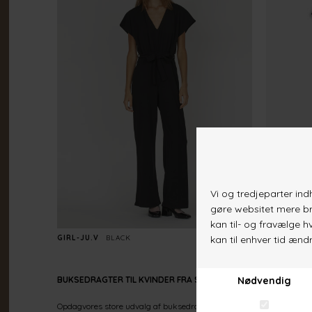
GIRL-JU.V
BLACK
DKK 399,-
GIRL-JU
N
BUKSEDRAGTER TIL KVINDER FRA SISTERS POINT
Opdagvores store udvalg af buksedragter med et trendy design. Vi fo