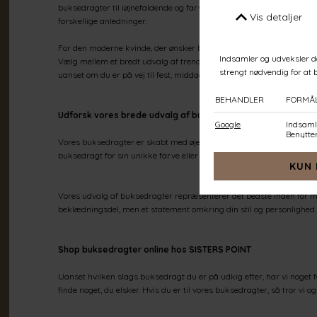
buksedragter til iøjnefaldende og farverige buksedragter. Uanset om 
forskellige anledninger.
For den moderne kvinde, der ønsker både komfort og stil, er vores b
Vælg mellem et bredt udvalg af trendy buksedragter, der passer til 
uanset om du er på vej til fest, middag eller en dag derhjemme.
Udforsk vores brede udvalg af buksedragter til piger
Vores buksedragter er skabt med øje for detaljer, og hver eneste m
buksedragt for sin unikke farve eller en glimmer buksedragt for at til
Vores udvalg af buksedragter repræsenterer det bedste inden for mod
beklædningsdel, men et statement omkring din stil og personlighed. F
Shop buksedragter online hos SISTERS POINT
Uanset hvilken slags buksedragt du er på udkig efter, har vi noget f
finde noget, du elsker. Hvis du er til vores buksedragter, så tror vi og