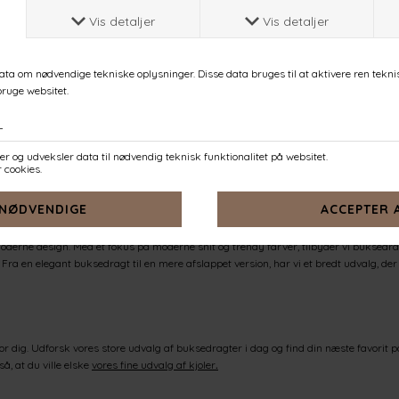
du leder efter en buksedragt, du kan bære til fest eller en buksedragt, som du vil e
uksedragter et godt valg. Vores buksedragter er alsidige, komfortable og kan nemt s
din personlige stil og giver dig mulighed for at skille dig ud fra mængden. Med vore
odel afspejler vores engagement i at levere moderigtige beklædningsgenstande. Uan
føje ekstra glans til din garderobe, kan du være sikker på, at du investerer i et sty
erne design. Med et fokus på moderne snit og trendy farver, tilbyder vi buksedragte
ra en elegant buksedragt til en mere afslappet version, har vi et bredt udvalg, der 
or dig. Udforsk vores store udvalg af buksedragter i dag og find din næste favorit p
så, at du ville elske
vores fine udvalg af kjoler
.