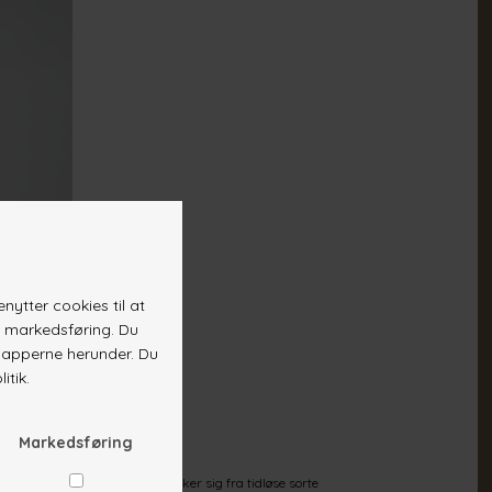
DKK 399,-
lige stil. Vores udvalg strækker sig fra tidløse sorte