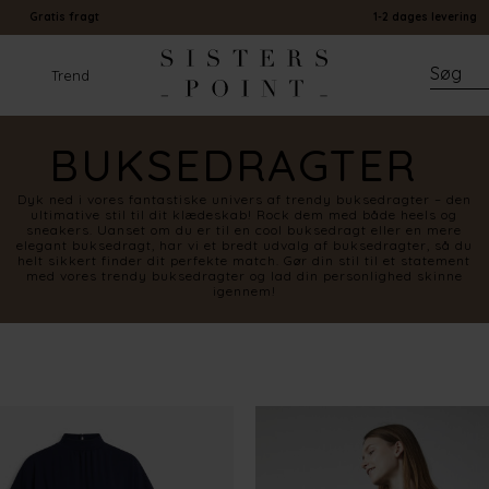
Gratis fragt
1-2 dages levering
Trend
BUKSEDRAGTER
Dyk ned i vores fantastiske univers af trendy buksedragter – den
ultimative stil til dit klædeskab! Rock dem med både heels og
sneakers. Uanset om du er til en cool buksedragt eller en mere
elegant buksedragt, har vi et bredt udvalg af buksedragter, så du
helt sikkert finder dit perfekte match. Gør din stil til et statement
med vores trendy buksedragter og lad din personlighed skinne
igennem!