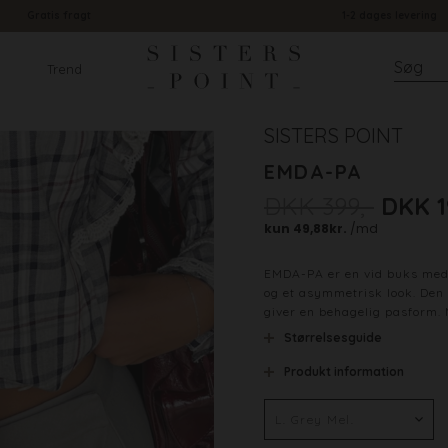
Gratis fragt
1-2 dages levering
Trend
SISTERS POINT
EMDA-PA
DKK 399,-
DKK 1
EMDA-PA er en vid buks med 
og et asymmetrisk look. Den h
giver en behagelig pasform. M
Størrelsesguide
Produkt information
Farve
Materiale