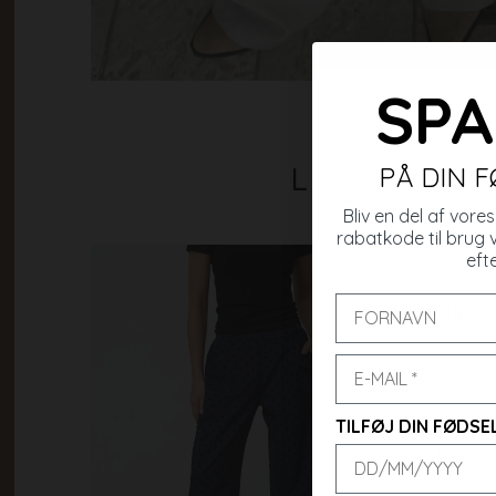
SPA
Lignende va
PÅ DIN 
Bliv en del af vor
rabatkode til brug 
efte
TILFØJ DIN FØDS