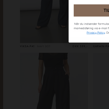
TI
Når du indsender formular
markedsføring via e-mail fr
Privacy Policy
. D
VIKSA-PA1
NAVY DOT
DKK 399,-
GARWIN-P