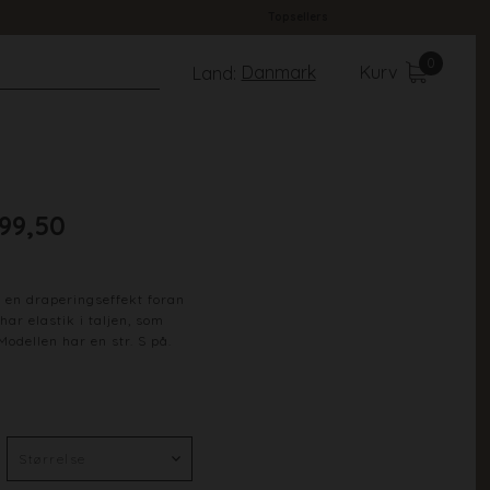
Topsellers
0
Danmark
Kurv
Land:
99,50
en draperingseffekt foran
ar elastik i taljen, som
odellen har en str. S på.
L. Grey Mel.