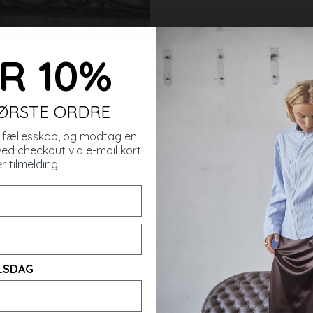
R 10%
rer
FØRSTE ORDRE
es fællesskab, og modtag en
ved checkout via e-mail kort
r tilmelding.
ELSDAG