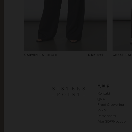
GARWIN-PA
BLACK
DKK 499,-
GREAT-PA8
Hjælp
Kontakt
Q&A
Fragt & Levering
Vilkår
Persondata
Åbn GDPR-popup