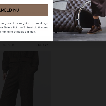
LMELD NU
en, giver du samtykke til at modtage
a Sisters Point A/S i henhold til vores
u kan altid afmelde dig igen.
A
SAND MEL.
DKK 499,-