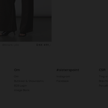
BROWN LEO
DKK 499,-
Om
#sisterspoint
CSR
Om
Instagram
Ting vi
Butikker & Showrooms
Facebook
Brev f
B2B Login
Pas på 
Image Bank