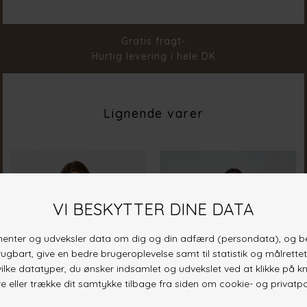
Farve
Bordeaux
Materiale
97% Polyester 3% Elastane
Stylenr.
19551-515
Gratis fragt-
Hurtig levering i hele DK
Lignende varer