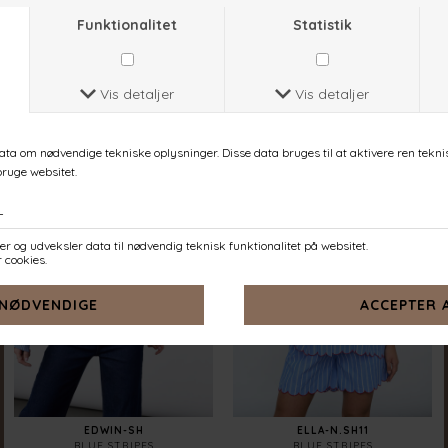
EMBER-SH
ENOLA-SH
ROSE
NAVY STRIPES EMB.
DKK 399,-
DKK 449,-
EDWIN-SH
ELLA-N.SH11
BLUE STRIPES
BLUE STRIPES