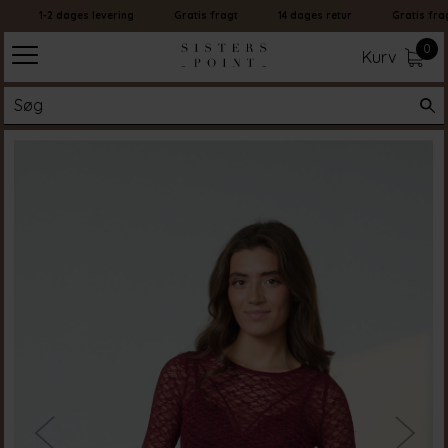
1-2 dages levering
Gratis fragt
14 dages retur
Gratis fragt
0
Kurv