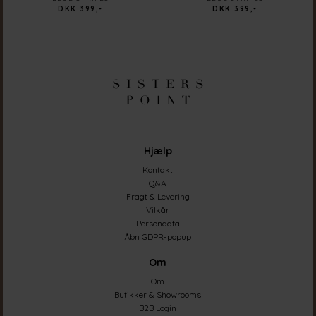
DKK 399,-
DKK 399,-
Hjælp
Kontakt
Q&A
Fragt & Levering
Vilkår
Persondata
Åbn GDPR-popup
Om
Om
Butikker & Showrooms
B2B Login