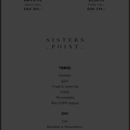
KAPPO-PU
BILEA-PU
SAND MEL
TEAK MEL.
DKK 349,-
DKK 299,-
Hjælp
Kontakt
Q&A
Fragt & Levering
Vilkår
Persondata
Åbn GDPR-popup
Om
Om
Butikker & Showrooms