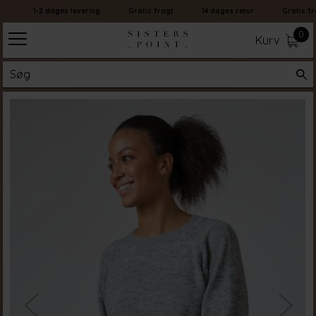
1-2 dages levering
Gratis fragt
14 dages retur
Gratis frag
0
Kurv