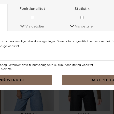
HIKE-HALF.ZIP
KAPPO-PU
D. CHOCOLATE
LIME MEL
DKK 299,-
DKK 349,-