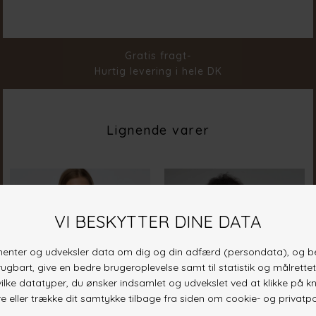
Farve
Grey Mel
Materiale
70% Poly 21% Ny 8% Wo 1% Ela
Stylenr.
19362-054
Gratis fragt-
Hurtig levering i hele DK
Lignende varer