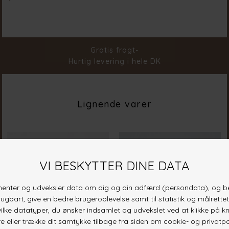
Farve
Hazelnut Pinstripe
Materiale
90% Poly 7% Vis 3% Ela
Stylenr.
19504-225
Gratis fragt-
Hurtig levering i hele DK
Lignende varer