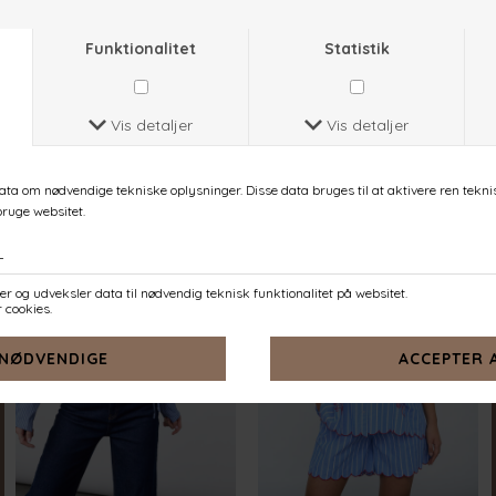
EMBER-SH
ENOLA-SH
ROSE
NAVY STRIPES EMB.
DKK 399,-
DKK 449,-