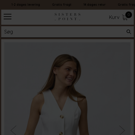
1-2 dages levering
Gratis fragt
14 dages retur
Gratis fragt
0
Kurv