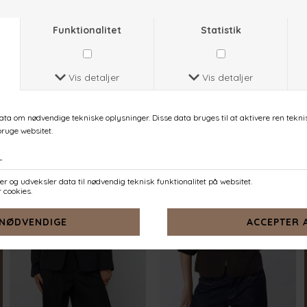
VEPPA-BL
VIKSA-HIGH.BL
NAVY DOT
D. SAND MEL.
DKK 599,-
DKK 499,-