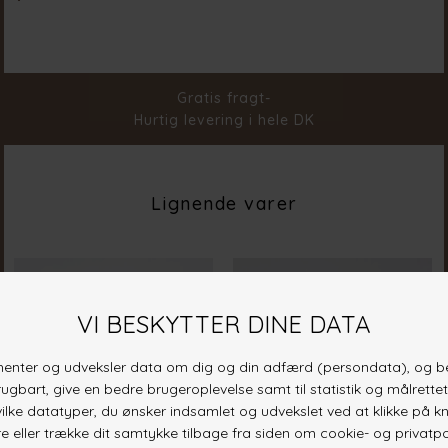
Farve
Cream
Materiale
92% Polyester 8% Elastane
Stylenr.
19868-115
Gratis fragt-
Hurtig levering i hele DK
Lignende varer