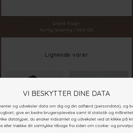
Farve
White
Materiale
100% Cotton
Stylenr.
19921-100
Gratis fragt-
Hurtig levering i hele DK
Lignende varer