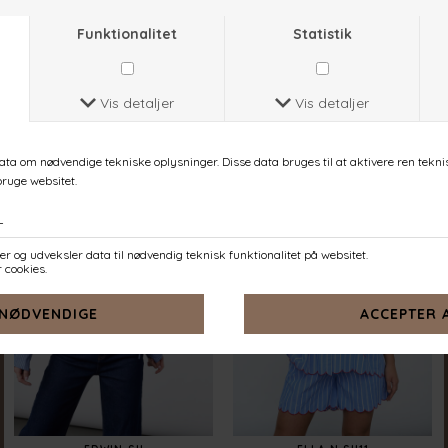
EMBER-SH
ENOLA-SH
ROSE
NAVY STRIPES EMB.
DKK 399,-
DKK 449,-