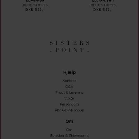
EDWIN-SH
ELLA-N.SH11
BLUE STRIPES
BLUE STRIPES
DKK 399,-
DKK 399,-
Hjælp
Kontakt
Q&A
Fragt & Levering
Vilkår
Persondata
Åbn GDPR-popup
Om
Om
Butikker & Showrooms