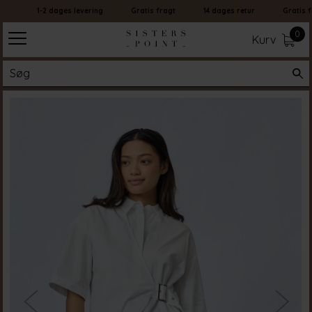
1-2 dages levering
Gratis fragt
14 dages retur
Gratis fr
0
Kurv