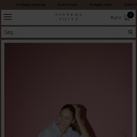
1-2 dages levering
Gratis fragt
14 dages retur
Gratis fr
0
Kurv