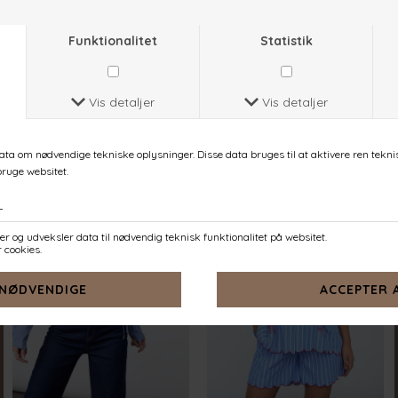
EMBER-SH
ENOLA-SH
ROSE
NAVY STRIPES EMB.
DKK 399,-
DKK 449,-