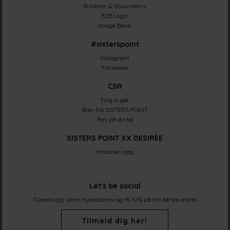
Butikker & Showrooms
B2B Login
Image Bank
#sisterspoint
Instagram
Facebook
CSR
Ting vi gør
Brev fra SISTERS POINT
Pas på dit tøj
SISTERS POINT XX DESIRÈE
Historien bag
Let's be social
Tilmeld dig vores nyhedsbrev og få 10% på din første ordre!
Tilmeld dig her!