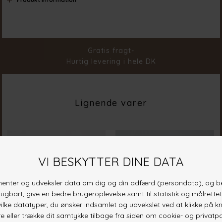
Farve
Blue/ White Stripes
Materiale
75% Polyester 25% Cotton
Stylenr.
19660-832
Gratis fragt-
Hurtig levering i hele DK
Lignende varer