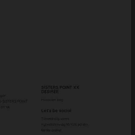
SISTERS POINT XX
DESIRÈE
 gør
Historien bag
ra SISTERS POINT
dit tøj
Let's be social
Tilmeld dig vores
nyhedsbrev og få 10% på din
første ordre!