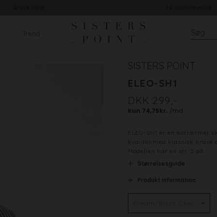
Gratis fragt
1-2 dages levering
Trend
SISTERS POINT
ELEO-SH1
DKK 299,-
ELEO-SH1 er en kortærmet skj
kvalitet med klassisk krave 
Modellen har en str. S på
Størrelsesguide
Produkt information
Farve
Materiale