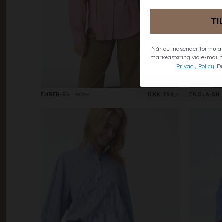
TI
Når du indsender formular
markedsføring via e-mail fr
Privacy Policy
. D
EMBER-SH
ROSE
DKK 399,-
ENOLA-SH