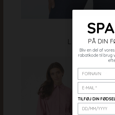
SPA
Lignende va
PÅ DIN 
Bliv en del af vor
rabatkode til brug 
efte
TILFØJ DIN FØDS