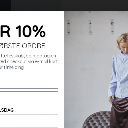
R 10%
rer
FØRSTE ORDRE
es fællesskab, og modtag en
ved checkout via e-mail kort
r tilmelding.
ELSDAG