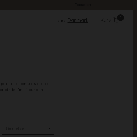
Topsellers
0
Danmark
Kurv
Land:
orte i let bomulds crepe
og bindebånd i bunden.
Cream/Black Check
65% Polyester 35% Cotton