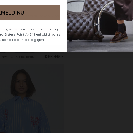
LMELD NU
en, giver du samtykke til at modtage
a Sisters Point A/S i henhold til vores
u kan altid afmelde dig igen.
NAVY STRIPES EMB.
DKK 449,-