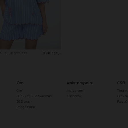
1
BLUE STRIPES
DKK 399,-
Om
#sisterspoint
CSR
Om
Instagram
Ting vi
Butikker & Showrooms
Facebook
Brev f
B2B Login
Pas på 
Image Bank