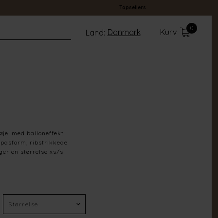
Topsellers
0
Danmark
Kurv
Land:
je, med balloneffekt
 pasform, ribstrikkede
ger en størrelse xs/s
Butter
65% Cotton 35% Polyester