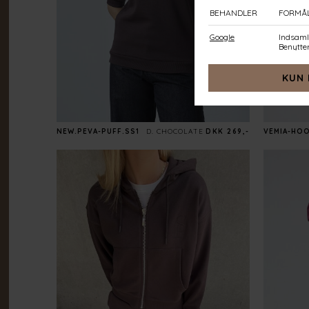
NEW.PEVA-PUFF.SS1
D. CHOCOLATE
DKK 269,-
VEMIA-HO