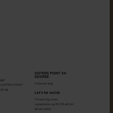
SISTERS POINT XX
DESIRÈE
 gør
Historien bag
ra SISTERS POINT
dit tøj
Let's be social
Tilmeld dig vores
nyhedsbrev og få 10% på din
første ordre!