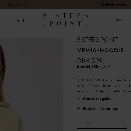
Gratis fragt
1-2 dages levering
Trend
SISTERS POINT
VEMIA-HOODIE
DKK 399,-
VEMIA-HOODIE er en hættetrø
ærmer. Den har en oversized
ærmer og talje. Modellen bru
Størrelsesguide
Produkt information
Farve
Materiale