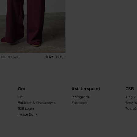
BORDEUAX
DKK 399,-
Om
#sisterspoint
CSR
Om
Instagram
Ting vi
Butikker & Showrooms
Facebook
Brev f
B2B Login
Pas på 
Image Bank