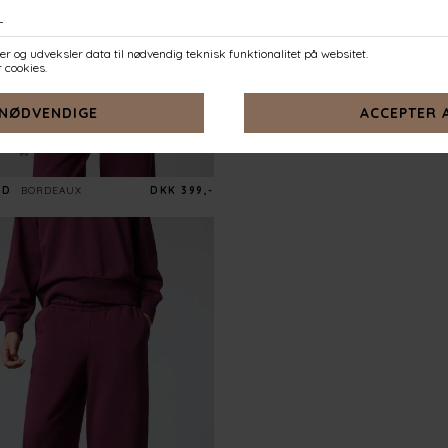
OD
BORDEAUX
DKK 399,-