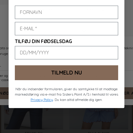
EMBER-SH
ENOLA-SH
ROSE
NAVY STRIPES EMB.
DKK 399,-
DKK 449,-
TILFØJ DIN FØDSELSDAG
TILMELD NU
Når du indsender formularen, giver du samtykke til at modtage
markedsføring via e-mail fra Sisters Point A/S i henhold til vores
Privacy Policy
. Du kan altid afmelde dig igen.