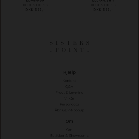
EDWIN-SH
ELLA-N.SH11
BLUE STRIPES
BLUE STRIPES
DKK 399,-
DKK 399,-
Hjælp
Kontakt
Q&A
Fragt & Levering
Vilkår
Persondata
Åbn GDPR-popup
Om
Om
Butikker & Showrooms