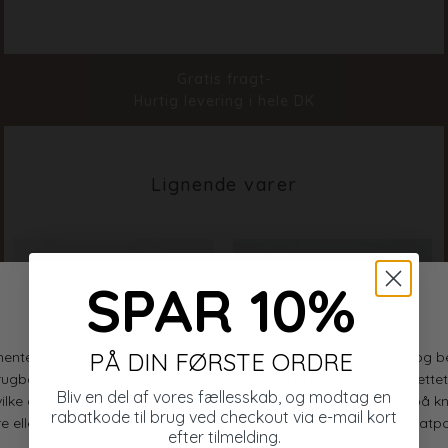
Farve
Check
Materiale
100% Cotton
Stylenr.
20165-840
Gratis fragt-
Hurtig levering i hele DK
Lignende varer
SPAR 10%
PÅ DIN FØRSTE ORDRE
Bliv en del af vores fællesskab, og modtag en
rabatkode til brug ved checkout via e-mail kort
efter tilmelding.