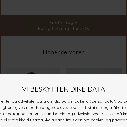
Farve
Leo
Materiale
83% Viscose 17%Polyamide
Stylenr.
20052-801
Gratis fragt-
Hurtig levering i hele DK
Lignende varer