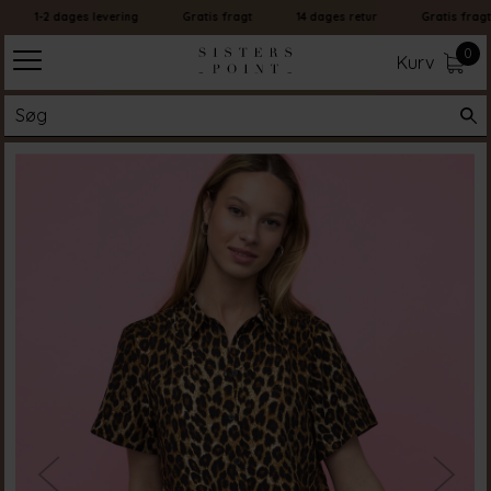
1-2 dages levering
Gratis fragt
14 dages retur
Gratis fragt
0
Kurv