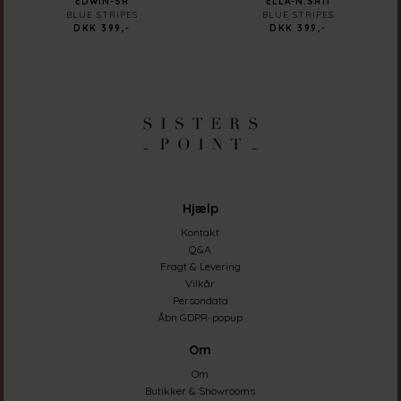
EDWIN-SH
ELLA-N.SH11
BLUE STRIPES
BLUE STRIPES
DKK 399,-
DKK 399,-
Hjælp
Kontakt
Q&A
Fragt & Levering
Vilkår
Persondata
Åbn GDPR-popup
Om
Om
Butikker & Showrooms