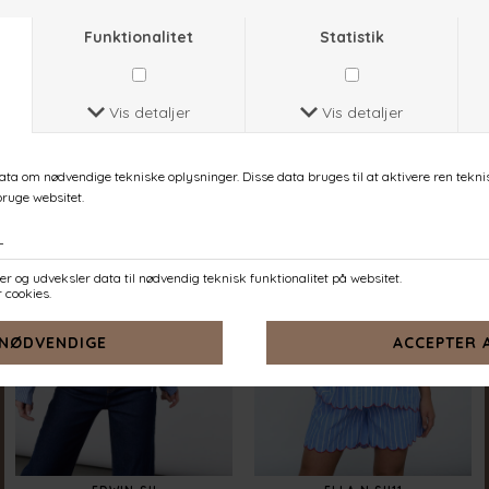
EMBER-SH
ENOLA-SH
ROSE
NAVY STRIPES EMB.
DKK 399,-
DKK 449,-