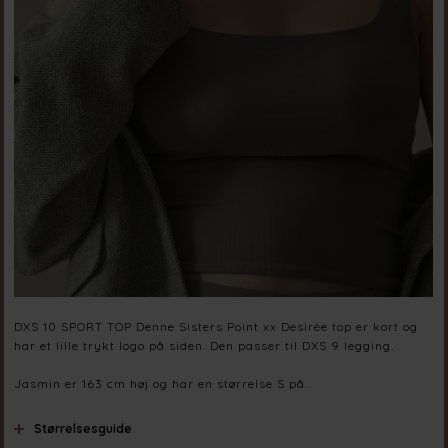
DXS 10 SPORT TOP Denne Sisters Point xx Desirèe top er kort og
har et lille trykt logo på siden. Den passer til DXS 9 legging.
Jasmin er 163 cm høj og har en størrelse S på.
Størrelsesguide