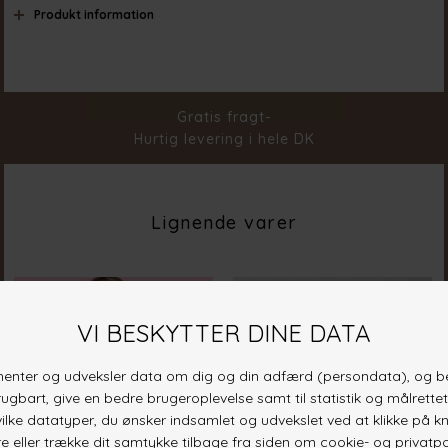
Produkt information
Farve
Earth
Materiale
92% Polyamide 8% Ela
Stylenr.
16998-211
Gratis fragt-
Hurtig levering i hele DK
Lignende varer