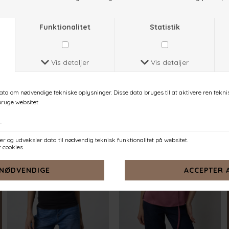
RENT-TA
RENT-TA
D. CHOCOLATE
WHITE
DKK 159,-
DKK 159,-