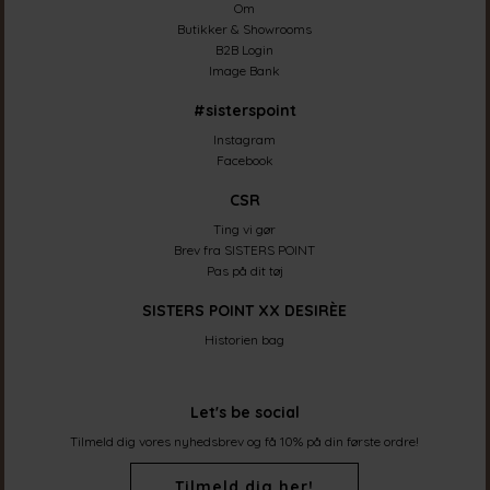
Om
Butikker & Showrooms
B2B Login
Image Bank
#sisterspoint
Instagram
Facebook
CSR
Ting vi gør
Brev fra SISTERS POINT
Pas på dit tøj
SISTERS POINT XX DESIRÈE
Historien bag
Let's be social
Tilmeld dig vores nyhedsbrev og få 10% på din første ordre!
Tilmeld dig her!