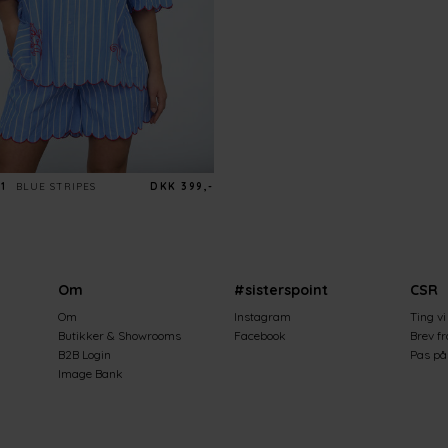
1
BLUE STRIPES
DKK 399,-
Om
#sisterspoint
CSR
Om
Instagram
Ting vi
Butikker & Showrooms
Facebook
Brev f
B2B Login
Pas på 
Image Bank