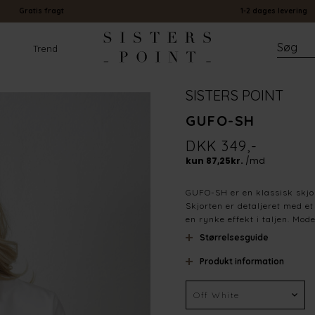
Gratis fragt
1-2 dages levering
Trend
SISTERS POINT
GUFO-SH
DKK 349,-
GUFO-SH er en klassisk skjo
Skjorten er detaljeret med e
en rynke effekt i taljen. Mode
Størrelsesguide
Produkt information
Farve
Materiale