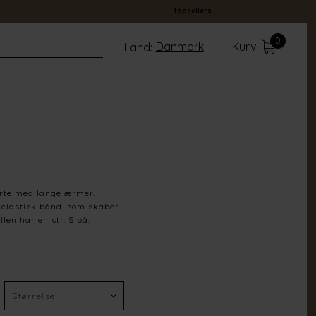
Topsellers
0
Danmark
Kurv
Land:
rte med lange ærmer.
t elastisk bånd, som skaber
llen har en str. S på.
Off White
100% Polyester