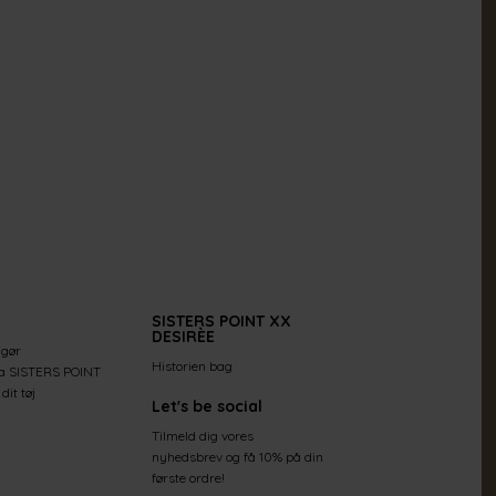
SISTERS POINT XX
DESIRÈE
 gør
Historien bag
ra SISTERS POINT
dit tøj
Let's be social
Tilmeld dig vores
nyhedsbrev og få 10% på din
første ordre!