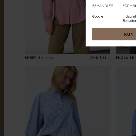
EMBER-SH
ROSE
DKK 399,-
ENOLA-SH