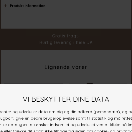
Produkt information
Materiale
100% Polyester
Stylenr.
18559-000
Gratis fragt-
Hurtig levering i hele DK
Lignende varer