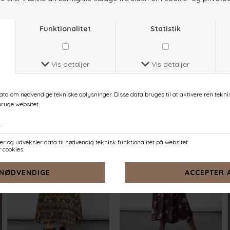
GISELA-DR43
GISELA-DR44
BROWN FLOWER
BIG FLOWER
DKK 599,-
DKK 599,-