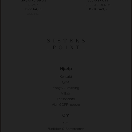
GREAT-L.SHO3
ELLA-SHO18
BLACK
L. BLUE DENIM
DKK 174,50
DKK 349,-
DKK 349,-
Hjælp
Kontakt
Q&A
Fragt & Levering
Vilkår
Persondata
Åbn GDPR-popup
Om
Om
Butikker & Showrooms