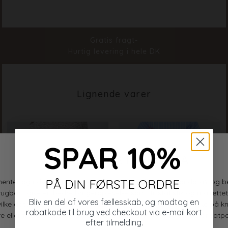
Materiale
83% Viscose 17%Polyamide
Stylenr.
18935-801
Gratis fragt-
Hurtig levering i hele DK
Lignende varer
SPAR 10%
PÅ DIN FØRSTE ORDRE
Bliv en del af vores fællesskab, og modtag en
rabatkode til brug ved checkout via e-mail kort
efter tilmelding.