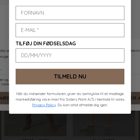
ONEA-SHO3
ELLA-SHO19
BLACK
BLUE STRIPES
DKK 299,-
DKK 299,-
TILFØJ DIN FØDSELSDAG
TILMELD NU
-50%
Når du indsender formularen, giver du samtykke til at modtage
markedsføring via e-mail fra Sisters Point A/S i henhold til vores
Privacy Policy
. Du kan altid afmelde dig igen.