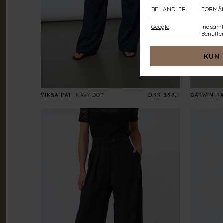
VIKSA-PA1
NAVY DOT
DKK 399,-
GARWIN-P