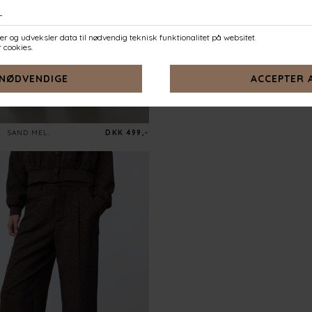
A
SAND MEL.
DKK 499,-