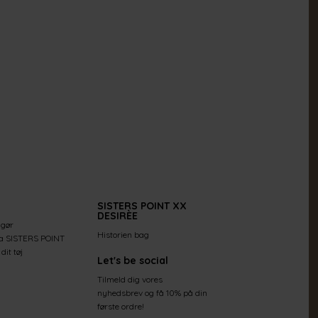
SISTERS POINT XX
DESIRÈE
 gør
Historien bag
ra SISTERS POINT
dit tøj
Let's be social
Tilmeld dig vores
nyhedsbrev og få 10% på din
første ordre!