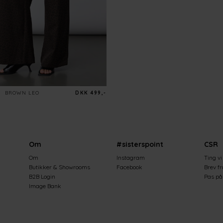
BROWN LEO
DKK 499,-
Om
#sisterspoint
CSR
Om
Instagram
Ting vi
Butikker & Showrooms
Facebook
Brev f
B2B Login
Pas på 
Image Bank