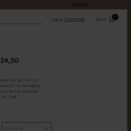
Topsellers
0
Danmark
Kurv
Land:
24,50
lette bukser i et fint,
sene har en behagelig
sform. De har påsyede
str. S på.
D. Bordeaux