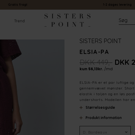
Gratis fragt
1-2 dages levering
Trend
SISTERS POINT
ELSIA-PA
DKK 449,-
DKK 2
ELSIA-PA er et par luftige og 
gennemvævet mønster. Short
elastik i taljen og en løs pa
undershorts. Modellen har en 
Størrelsesguide
Produkt information
Farve