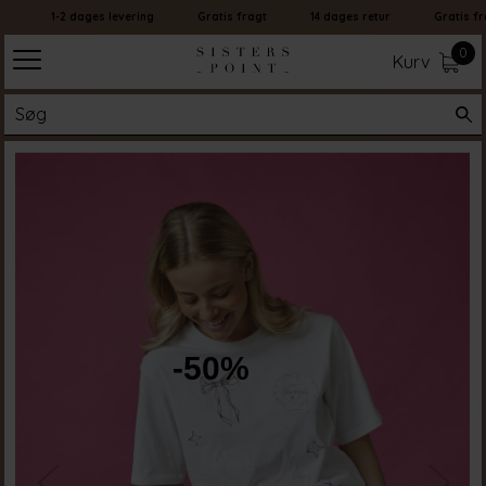
1-2 dages levering
Gratis fragt
14 dages retur
Gratis fra
0
Kurv
-50%