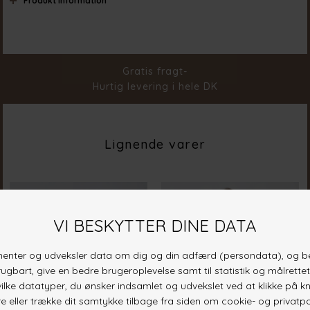
Produkt information
Materiale
100% Cotton
Stylenr.
18802-801
Gratis fragt-
Hurtig levering i hele DK
Lignende varer