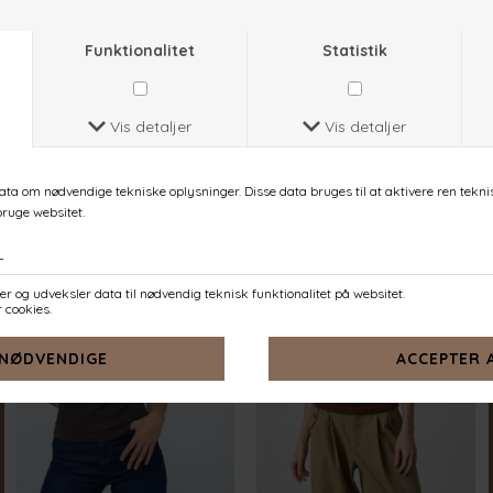
EIKE-NEW.SS
EIKE-NEW.SS
BUTTER
BLUE DREAM
DKK 179,-
DKK 179,-