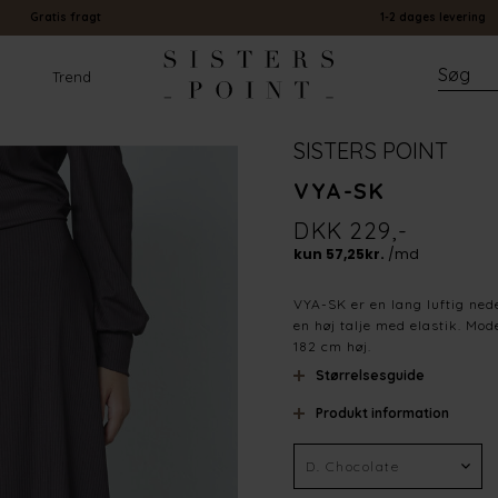
Gratis fragt
1-2 dages levering
Trend
SISTERS POINT
VYA-SK
DKK 229,-
VYA-SK er en lang luftig nede
en høj talje med elastik. Mode
182 cm høj.
Størrelsesguide
Produkt information
Farve
Materiale