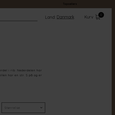
Topsellers
0
Danmark
Kurv
Land:
rdel i rib. Nederdelen har
llen har en str. S på og er
D. Chocolate