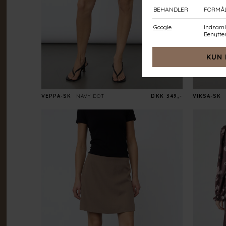
VEPPA-SK
NAVY DOT
DKK 349,-
VIKSA-SK