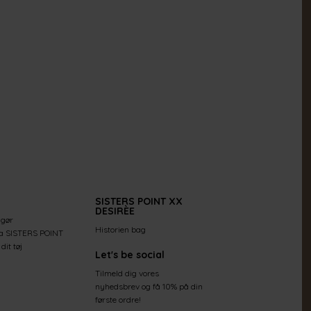
SISTERS POINT XX
DESIRÈE
 gør
Historien bag
ra SISTERS POINT
dit tøj
Let's be social
Tilmeld dig vores
nyhedsbrev og få 10% på din
første ordre!