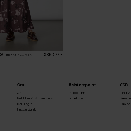
K6
BERRY FLOWER
DKK 399,-
Om
#sisterspoint
CSR
Om
Instagram
Ting vi
Butikker & Showrooms
Facebook
Brev f
B2B Login
Pas på 
Image Bank