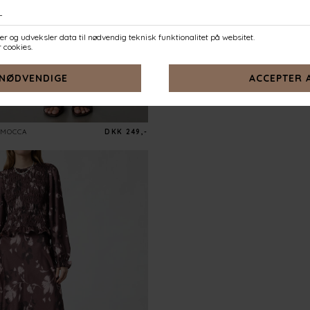
MOCCA
DKK 249,-