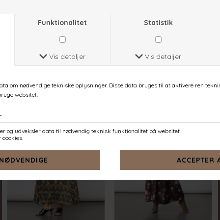
GISELA-DR43
GISELA-DR44
BROWN FLOWER
BIG FLOWER
DKK 599,-
DKK 599,-