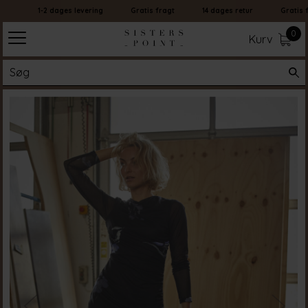
1-2 dages levering
Gratis fragt
14 dages retur
Gratis fr
0
Kurv