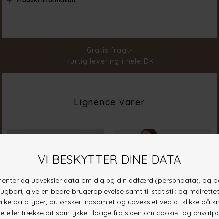
Produkt information
Materiale
95% Polyester 5% Elastane
Stylenr.
19368-813
Gratis fragt-
Hurtig levering i hele DK
Lignende varer