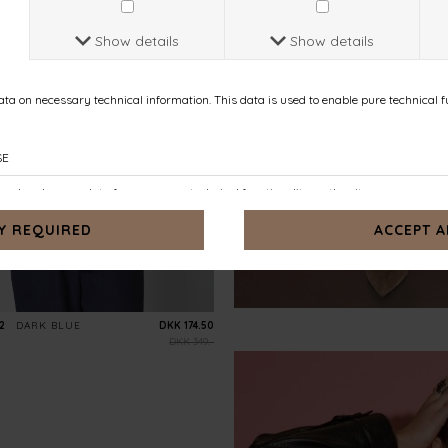
-50%
2
DARK BLUE
DKK 174.50
DKK 349.-