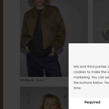
FELMA-JA
KHAKI
DKK 499.-
FELMA-JA