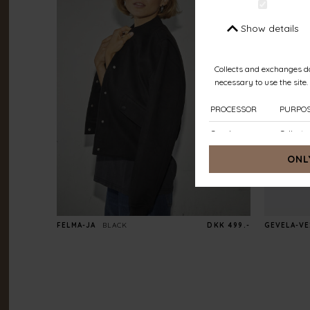
FELMA-JA
BLACK
DKK 499.-
GEVELA-VE