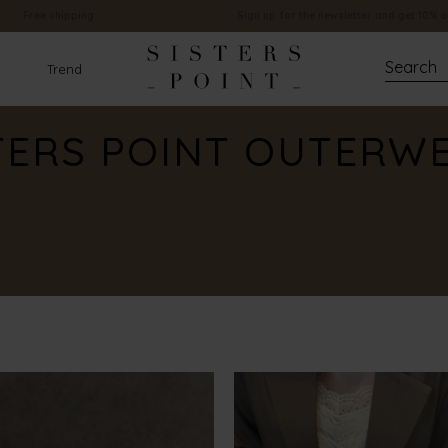
Free shipping
Sign up for the newsletter and get 10% o
Trend
TERS POINT OUTERW