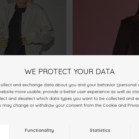
KIT
DKK 499.-