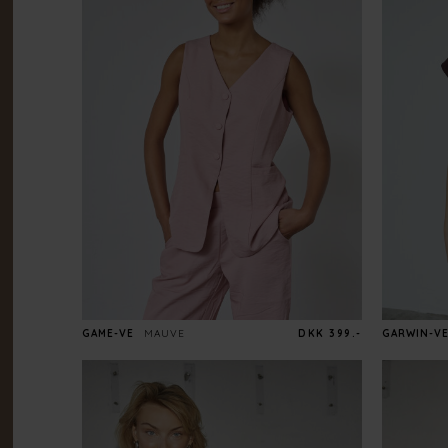
GAME-VE
MAUVE
DKK 399.-
GARWIN-V