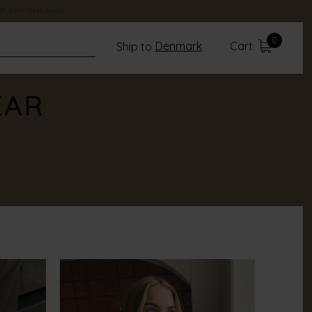
ff your first order
0
Denmark
Cart
Ship to
EAR