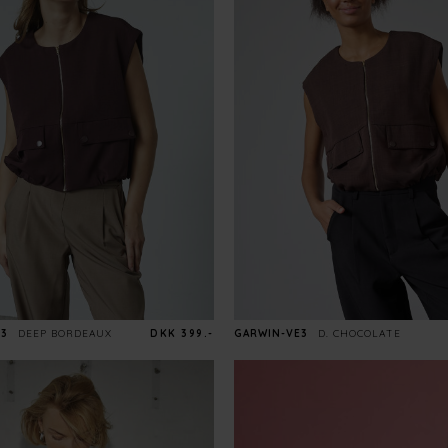
E3
DEEP BORDEAUX
DKK 399.-
GARWIN-VE3
D. CHOCOLATE