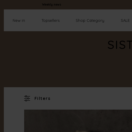
Weekly news
New in
Topsellers
Shop Category
SALE
SIS
Filters