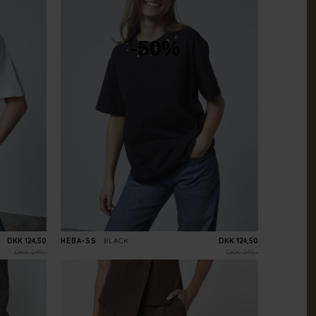
-50%
DKK 124,50
HEBA-SS
BLACK
DKK 124,50
DKK 249,-
DKK 249,-