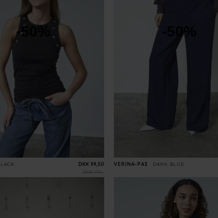
-50%
-50%
BLACK
DKK 99,50
VERINA-PA3
DARK BLUE
DKK 199,-