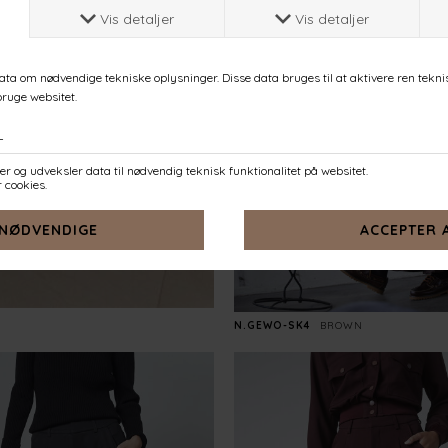
N.GEWO-SK4
BROWN