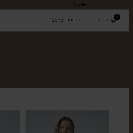
Topsellers
0
Danmark
Kurv
Land: