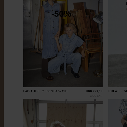
-50%
FAISA-DR
M. DENIM WASH
DKK 299,50
GREAT-L.
DKK 599,-