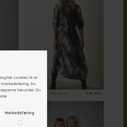
DKK 349,-
VENTIA-DR12
GREY/BLUE
DKK 499,-