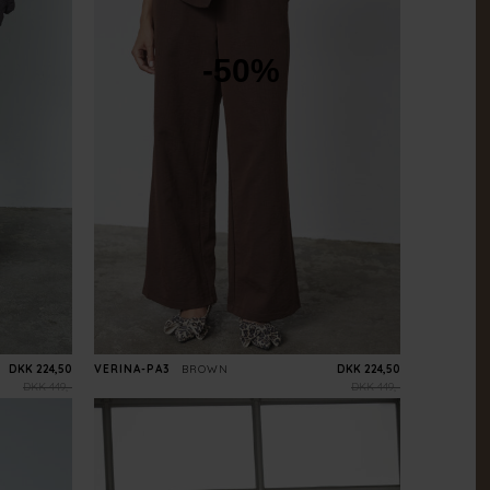
-50%
DKK 224,50
VERINA-PA3
BROWN
DKK 224,50
DKK 449,-
DKK 449,-