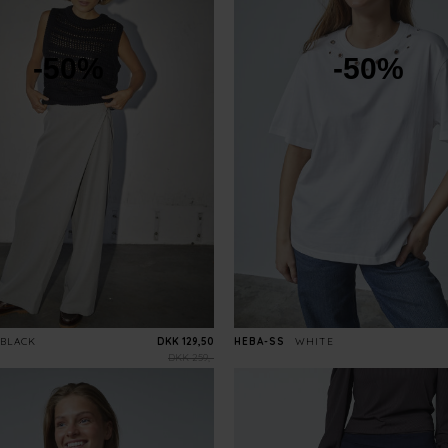
-50%
-50%
BLACK
DKK 129,50
HEBA-SS
WHITE
DKK 259,-