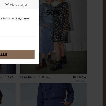
-50%
DKK 399,-
FEJA-SK
L. BLUE WASH
DKK 199,50
DKK 399,-