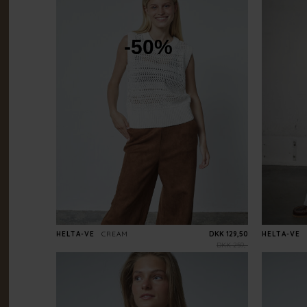
-50%
HELTA-VE
CREAM
DKK 129,50
HELTA-VE
DKK 259,-