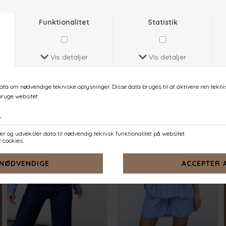
EMBER-SH
ENOLA-SH
ROSE
NAVY STRIPES EMB.
DKK 399,-
DKK 449,-