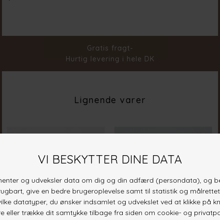
Materiale
100% Cotton
Stylenr.
19448-834
Gratis fragt-
Hurtig levering i hele DK
Lignende varer