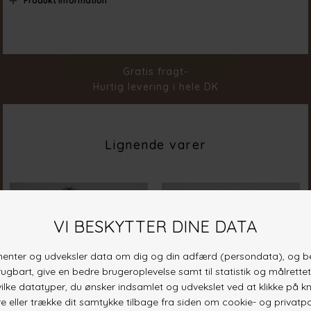
Produkt information
Farve
Bamboo
Materiale
70% Bamboo 30% Nylon
Stylenr.
18686-201
Gratis fragt-
Hurtig levering i hele DK
Lignende varer