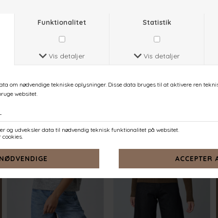
KAPPO-PU
KAPPO-PU
LIME MEL
SAND MEL
DKK 349,-
DKK 349,-