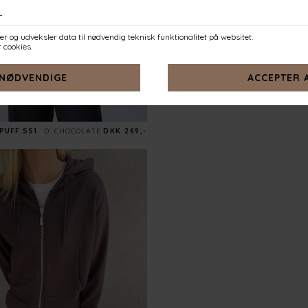
PUFF.SS1
D. CHOCOLATE
DKK 269,-