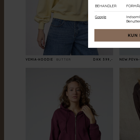
VEMIA-HOODIE
BUTTER
DKK 399,-
NEW.PEVA-