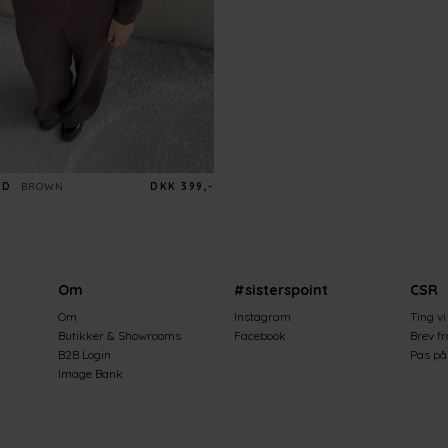
OD
BROWN
DKK 399,-
Om
#sisterspoint
CSR
Om
Instagram
Ting vi
Butikker & Showrooms
Facebook
Brev f
B2B Login
Pas på 
Image Bank