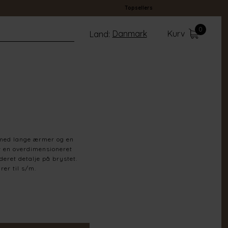
Topsellers
0
Danmark
Kurv
Land:
med lange ærmer og en
 en overdimensioneret
eret detalje på brystet.
rer til s/m.
65% Cotton 35% Polyester