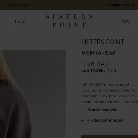
Gratis fragt
1-2 dages levering
Trend
SISTERS POINT
VEMIA-SW
DKK 349,-
VEMIA-SW er en sweatshirt 
rund halsudskæring. Den har
pasform, ribkanter og en brod
Modellen har en str. 2 på. sva
Størrelsesguide
Produkt information
Materiale