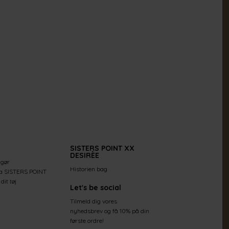
SISTERS POINT XX
DESIRÈE
 gør
Historien bag
ra SISTERS POINT
dit tøj
Let's be social
Tilmeld dig vores
nyhedsbrev og få 10% på din
første ordre!