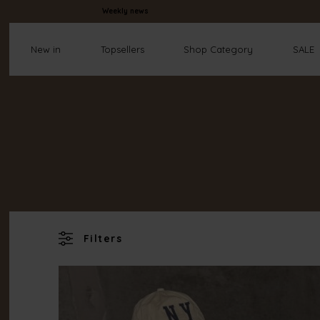
Weekly news
New in
Topsellers
Shop Category
SALE
Filters