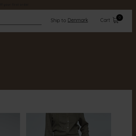
ff your first order
0
Denmark
Cart
Ship to