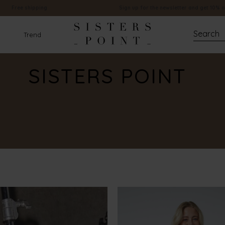
Free shipping
Sign up for the newsletter and get 10% o
Trend
SISTERS POINT