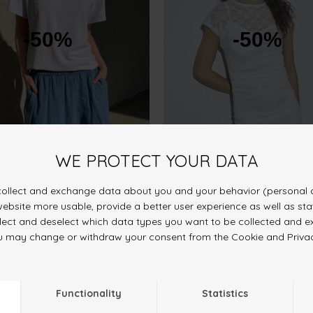
-50%
-50%
2
M. DENIM
DKK 249.50
VUPA-DR
CREAM
DKK 499.-