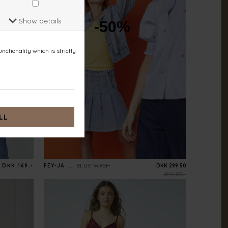
-50%
DKK 169.-
FEY-JA
L. BLUE WASH
DKK 299.50
DKK 599.-