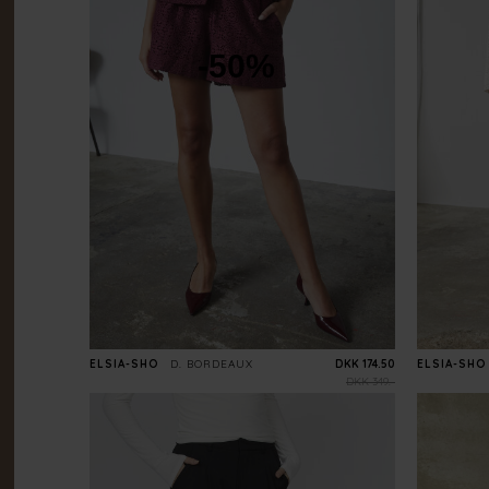
-50%
ELSIA-SHO
D. BORDEAUX
DKK 174.50
ELSIA-SHO
DKK 349.-