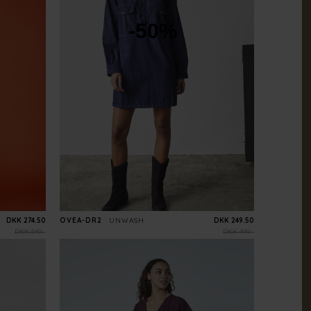
-50%
DKK 274.50
OVEA-DR2
UNWASH
DKK 249.50
DKK 549.-
DKK 499.-