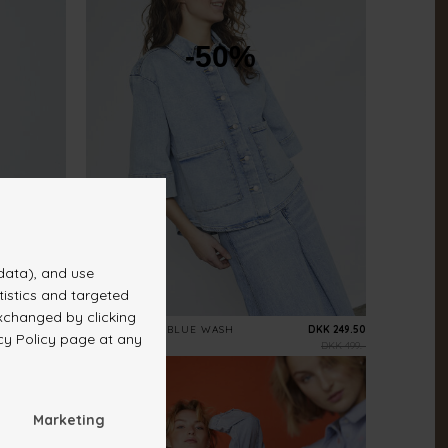
-50%
DKK 224.50
OLEA-JA9
L. BLUE WASH
DKK 249.50
DKK 449.-
DKK 499.-