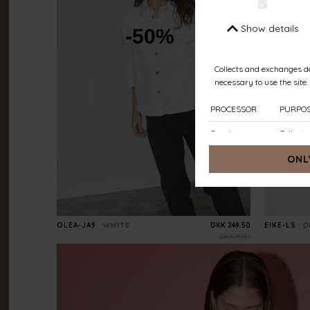
-50%
OLEA-JA9
WHITE
DKK 249.50
EIKE-LS
D
DKK 499.-