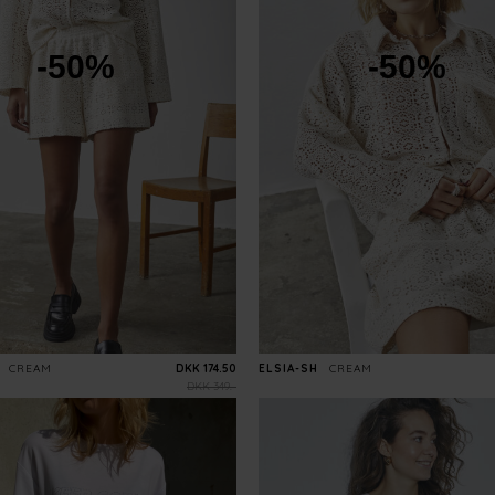
-50%
-50%
CREAM
DKK 174.50
ELSIA-SH
CREAM
DKK 349.-