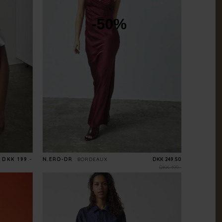
-50%
DKK 199.-
N.ERO-DR
BORDEAUX
DKK 249.50
DKK 499.-