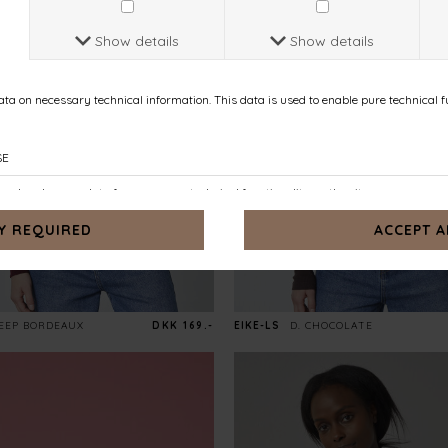
EEP BORDEAUX
DKK 169.-
EIKE-LS
D. CHOCOLATE