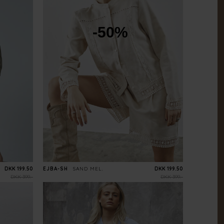
-50%
DKK 199.50
EJBA-SH
SAND MEL.
DKK 199.50
DKK 399.-
DKK 399.-