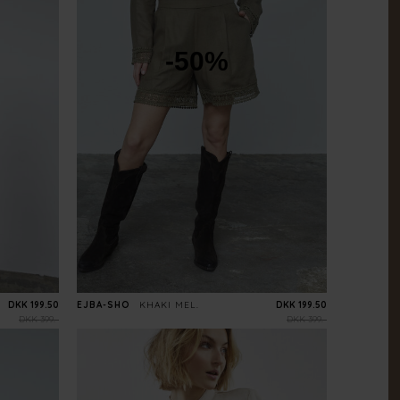
-50%
DKK 199.50
EJBA-SHO
KHAKI MEL.
DKK 199.50
DKK 399.-
DKK 399.-