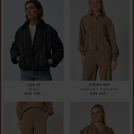
EQA-JA
VERINA-SH3
BLACK
HAZELNUT PINSTRIPE
DKK 599.-
DKK 399.-