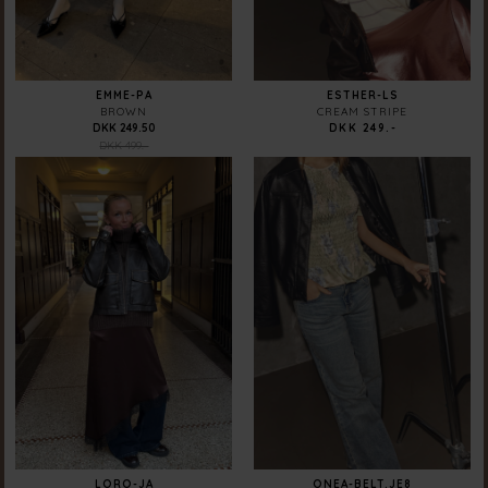
EMME-PA
ESTHER-LS
BROWN
CREAM STRIPE
DKK 249.50
DKK 249.-
DKK 499.-
LORO-JA
ONEA-BELT.JE8