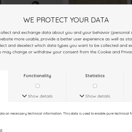
VALTE-PA
GATA-VE2
FOG/BLACK STRIPE
SKYWAY
DKK 349.-
DKK 349.-